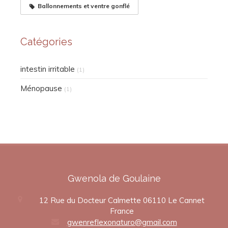
Ballonnements et ventre gonflé
Catégories
intestin irritable
(1)
Ménopause
(1)
Gwenola de Goulaine
12 Rue du Docteur Calmette
06110
Le Cannet
France
gwenreflexonaturo@gmail.com