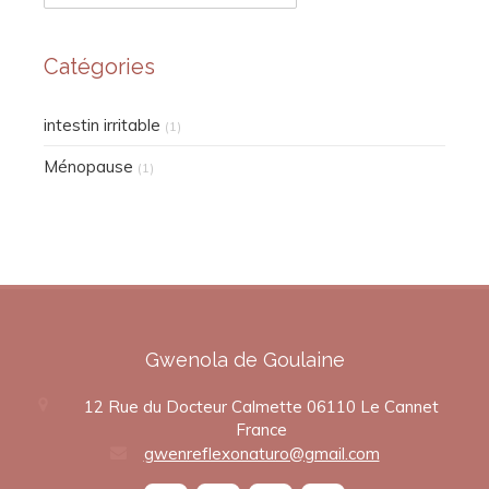
Catégories
intestin irritable
(1)
Ménopause
(1)
Gwenola de Goulaine
12 Rue du Docteur Calmette
06110
Le Cannet
France
gwenreflexonaturo@gmail.com