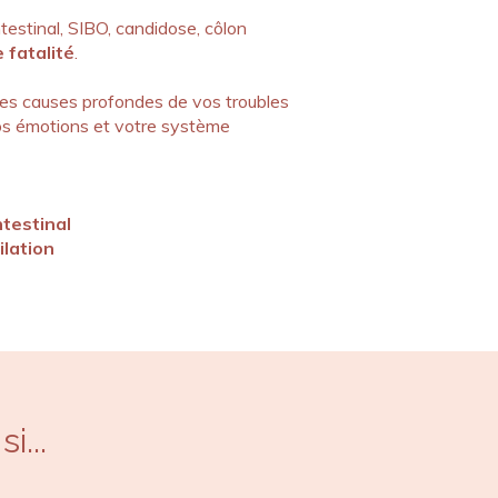
testinal, SIBO, candidose, côlon
 fatalité
.
 les causes profondes de vos troubles
vos émotions et votre système
ntestinal
ilation
i...