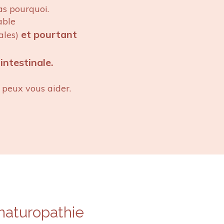
as pourquoi.
able
et
pourtant
ales)
intestinale.
peux vous aider.
 naturopathie