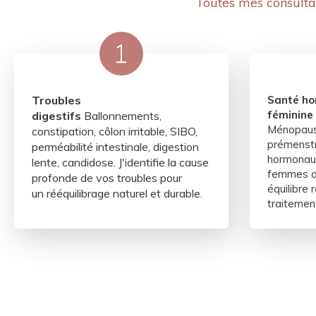
Toutes mes consultat
Troubles
Santé ho
féminine
digestifs
Ballonnements,
Ménopaus
constipation, côlon irritable, SIBO,
prémenstr
perméabilité intestinale, digestion
hormonaux
lente, candidose. J'identifie la cause
femmes de
profonde de vos troubles pour
équilibre 
un
rééquilibrage naturel et durable.
traitemen