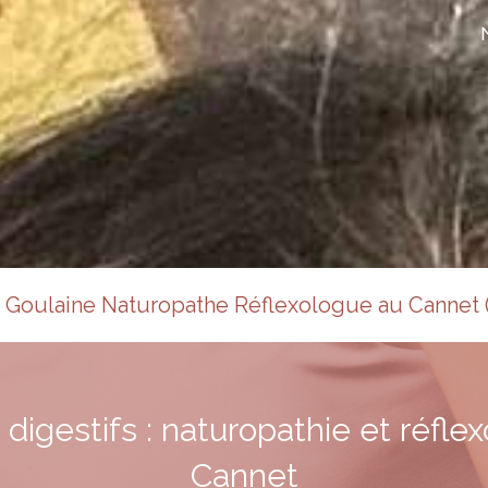
Goulaine Naturopathe Réflexologue au Cannet (
digestifs : naturopathie et réfle
Cannet