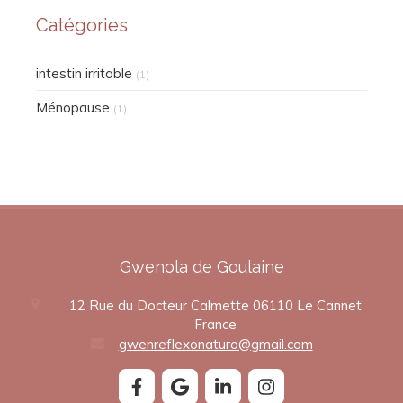
Catégories
intestin irritable
(1)
Ménopause
(1)
Gwenola de Goulaine
12 Rue du Docteur Calmette
06110
Le Cannet
France
gwenreflexonaturo@gmail.com