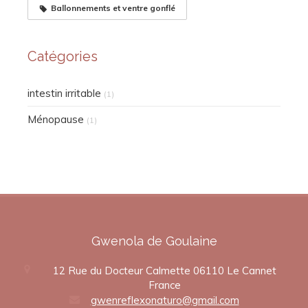
Ballonnements et ventre gonflé
Catégories
intestin irritable
(1)
Ménopause
(1)
Gwenola de Goulaine
12 Rue du Docteur Calmette
06110
Le Cannet
France
gwenreflexonaturo@gmail.com